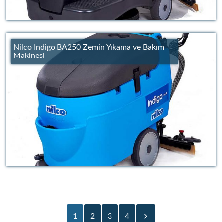
Nilco Indigo BA250 Zemin Yıkama ve Bakım
Makinesi
1
2
3
4