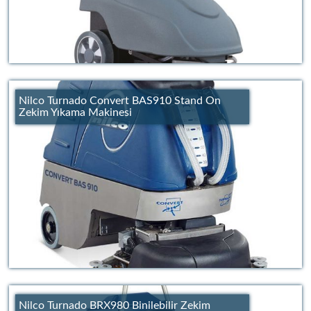
Nilco Turnado Convert BAS910 Stand On
Zekim Yıkama Makinesi
Nilco Turnado BRX980 Binilebilir Zekim